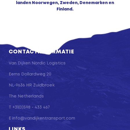
landen Noorwegen, Zweden, Denemarken en
Finland.
CONTACTINFORMATIE
Van Dijken Nordic Logistics
Eems Dollardweg 20
NL-9636 HR Zuidbroek
The Netherlands
T
+31(0)598 - 433 467
E
info@vandijkentransport.com
LINKS