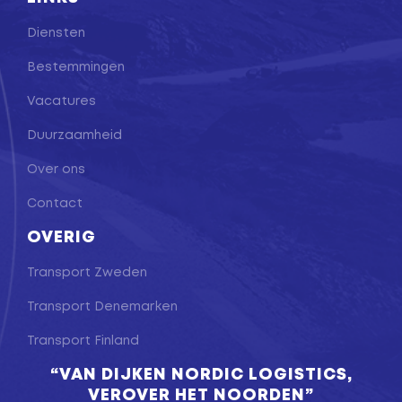
Diensten
Bestemmingen
Vacatures
Duurzaamheid
Over ons
Contact
OVERIG
Transport Zweden
Transport Denemarken
Transport Finland
“VAN DIJKEN NORDIC LOGISTICS,
VEROVER HET NOORDEN”